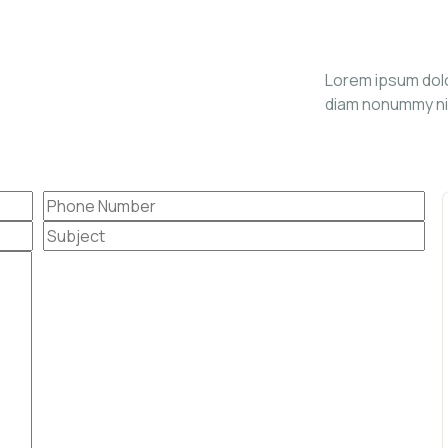
Lorem ipsum dolo
diam nonummy ni