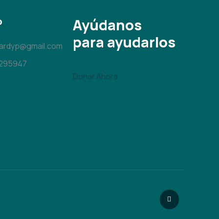
o
Ayúdanos
para ayudarlos
uardyp@gmail.com
4295947
Donar Ahora