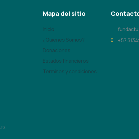
Mapa del sitio
Contact
Inicio
fundact
¿Quienes Somos?
+57 313
Donaciones
Estados financieros
Terminos y condiciones
os.