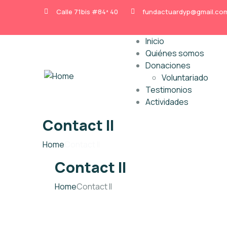
Calle 71bis #84ª 40
fundactuardyp@gmail.co
Inicio
Quiénes somos
Donaciones
Voluntariado
Testimonios
Actividades
Contact II
Home
Contact II
Contact II
Home
Contact II