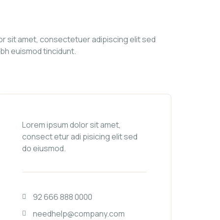
r sit amet, consectetuer adipiscing elit sed
bh euismod tincidunt.
Lorem ipsum dolor sit amet,
consect etur adi pisicing elit sed
do eiusmod.
92 666 888 0000
needhelp@company.com