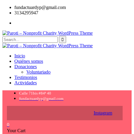
fundactuardyp@gmail.com
3134295947
Inicio
Quiénes somos
Donaciones
Voluntariado
Testimonios
Actividades
Calle 71bis #84ª 40
fundactuardyp@gmail.com
Instagram
0
Your Cart