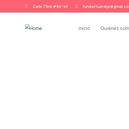
Calle 71bis #84ª 40
fundactuardyp@gmail.c
Inicio
Quiénes so