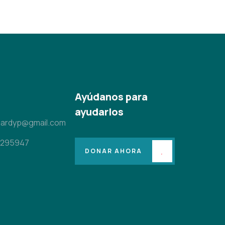
o
Ayúdanos para
ayudarlos
uardyp@gmail.com
4295947
DONAR AHORA