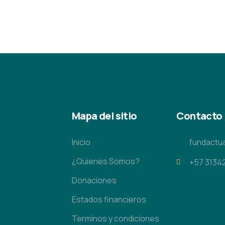
Mapa del sitio
Contacto
Inicio
fundactu
¿Quienes Somos?
+57 3134
Donaciones
Estados financieros
Terminos y condiciones