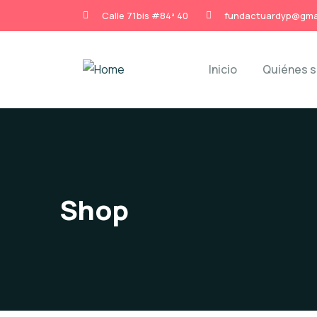
Calle 71bis #84ª 40
fundactuardyp@gma
Inicio
Quiénes 
Shop