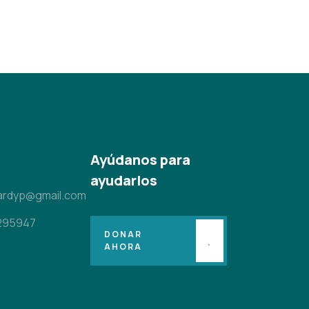
Ayúdanos para
ayudarlos
ardyp@gmail.com
295947
DONAR
AHORA