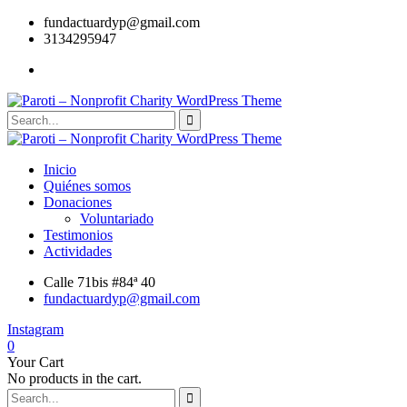
fundactuardyp@gmail.com
3134295947
Inicio
Quiénes somos
Donaciones
Voluntariado
Testimonios
Actividades
Calle 71bis #84ª 40
fundactuardyp@gmail.com
Instagram
0
Your Cart
No products in the cart.