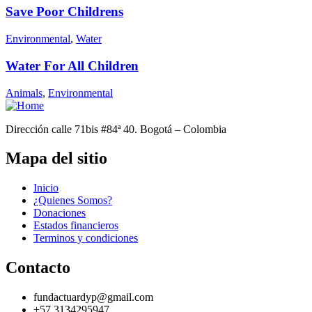
Save Poor Childrens
Environmental
,
Water
Water For All Children
Animals
,
Environmental
Dirección calle 71bis #84ª 40. Bogotá – Colombia
Mapa del sitio
Inicio
¿Quienes Somos?
Donaciones
Estados financieros
Terminos y condiciones
Contacto
fundactuardyp@gmail.com
+57 3134295947