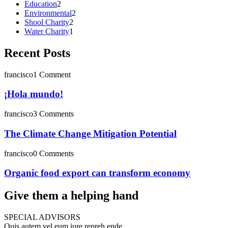
Education
2
Environmental
2
Shool Charity
2
Water Charity
1
Recent Posts
francisco
1 Comment
¡Hola mundo!
francisco
3 Comments
The Climate Change Mitigation Potential
francisco
0 Comments
Organic food export can transform economy
Give them a helping hand
SPECIAL ADVISORS
Quis autem vel eum iure repreh ende