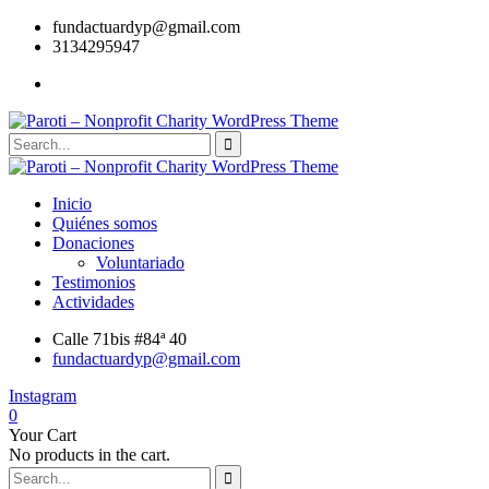
fundactuardyp@gmail.com
3134295947
Inicio
Quiénes somos
Donaciones
Voluntariado
Testimonios
Actividades
Calle 71bis #84ª 40
fundactuardyp@gmail.com
Instagram
0
Your Cart
No products in the cart.